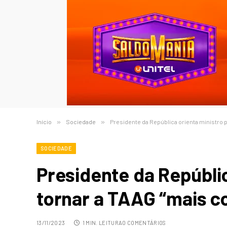
Início
»
Sociedade
»
Presidente da República orienta ministro p
SOCIEDADE
Presidente da Repúblic
tornar a TAAG “mais c
13/11/2023
1 MIN. LEITURA
0 COMENTÁRIOS