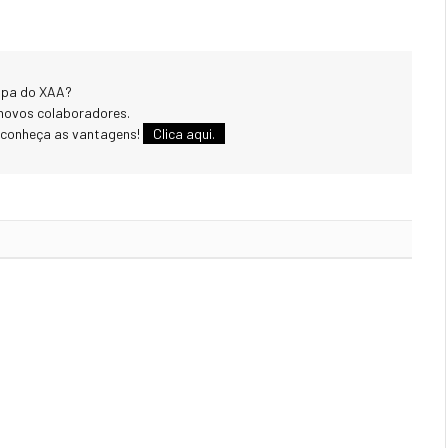
uipa do XAA?
novos colaboradores.
 conheça as vantagens!
Clica aqui.