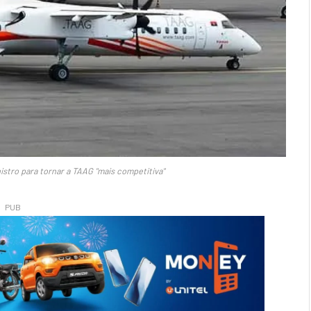
istro para tornar a TAAG "mais competitiva"
PUB