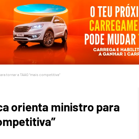
ara tornar a TAAG “mais competitiva”
a orienta ministro para
ompetitiva”