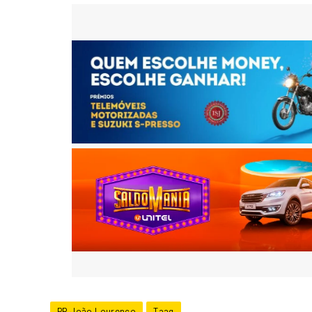
PR João Lourenço
Taag