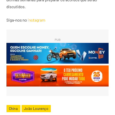
discutidos.
Siga-nos no
instagram
PUB
China
João Lourenço