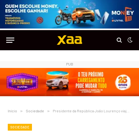
PUB
Início
»
Sociedade
»
Presidente da República João Lourenço viaja para a China na próxima semana
SOCIEDADE