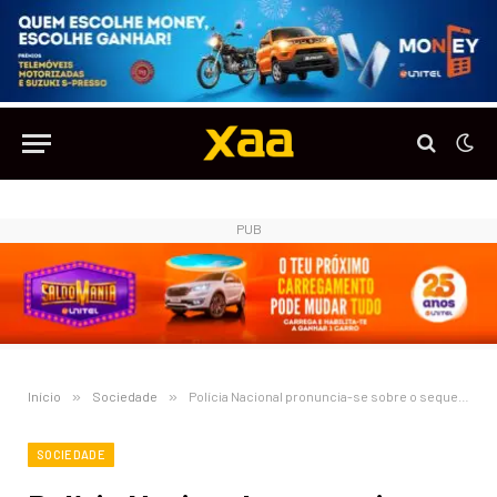
PUB
Início
»
Sociedade
»
Polícia Nacional pronuncia-se sobre o sequestro de Gilmário Vemba
SOCIEDADE