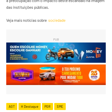
a preocupação com o impacto deste escândalo na imagem
das instituições públicas.
Veja mais notícias sobre
sociedade
PUB
AGT
H Destaque
PGR
SME