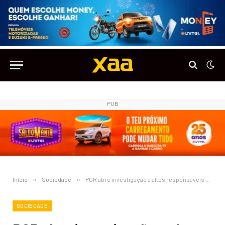
PUB
Início
»
Sociedade
»
PGR abre investigação a altos responsáveis do SME e da AGT
SOCIEDADE