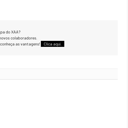
uipa do XAA?
novos colaboradores.
 conheça as vantagens!
Clica aqui.