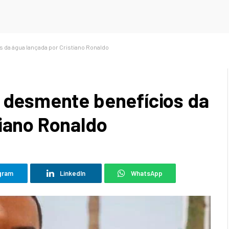
 da água lançada por Cristiano Ronaldo
l desmente benefícios da
tiano Ronaldo
gram
LinkedIn
WhatsApp