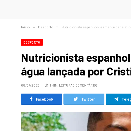
Início
»
Desporto
»
Nutricionista espanhol desmente benefícios
DESPORTO
Nutricionista espanho
água lançada por Cris
08/07/2023
1 MIN. LEITURA
0 COMENTÁRIOS
Facebook
Twitter
Tele