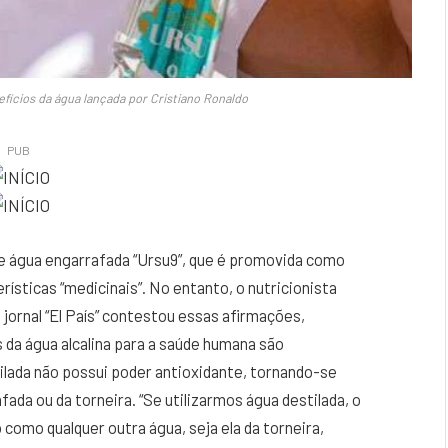
fícios da água lançada por Cristiano Ronaldo
PUB
e água engarrafada “Ursu9”, que é promovida como
rísticas “medicinais”. No entanto, o nutricionista
jornal “El País” contestou essas afirmações,
da água alcalina para a saúde humana são
ilada não possui poder antioxidante, tornando-se
fada ou da torneira. “Se utilizarmos água destilada, o
como qualquer outra água, seja ela da torneira,