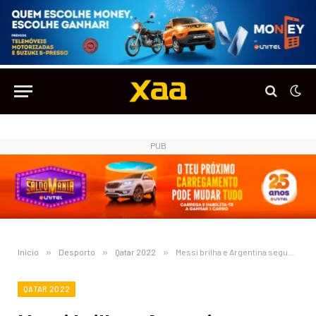
PUB
Início
»
Desporto
»
Qatar 2022
»
Messi brilha e Argentina segue à final
QATAR 2022