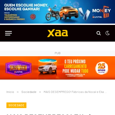
PUB
Início
»
Sociedade
»
MAIS DESEMPREGO! Fábricas da Nocal e Eka despedem e suspendem contratos de trabalho
SOCIEDADE