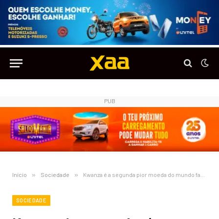
PUB
Início
»
Sociedade
»
Kwanza é a segunda pior moeda do mundo face ao dólar americano
SOCIEDADE