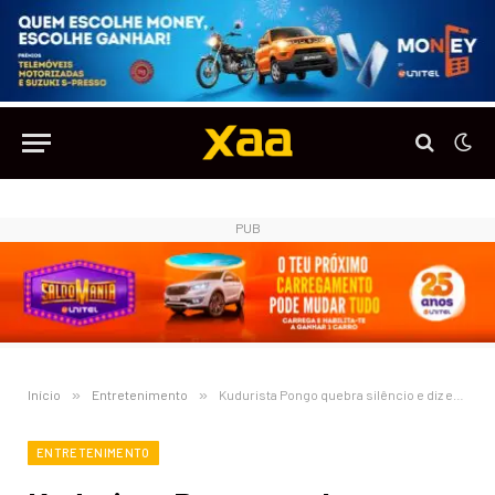
PUB
Início
»
Entretenimento
»
Kudurista Pongo quebra silêncio e diz estar a ser vítima de exploração por parte dos seus empresários
ENTRETENIMENTO