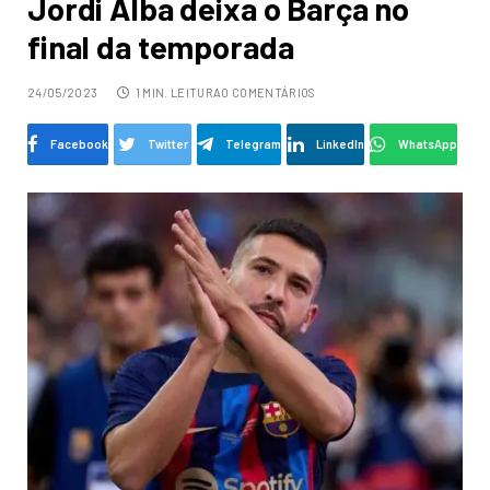
Jordi Alba deixa o Barça no
final da temporada
24/05/2023
1 MIN. LEITURA
0 COMENTÁRIOS
Facebook
Twitter
Telegram
LinkedIn
WhatsApp