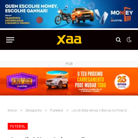
PUB
Início
»
Desporto
»
Futebol
»
Jordi Alba deixa o Barça no final da temporada
FUTEBOL