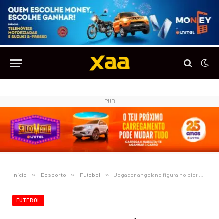
PUB
Início
»
Desporto
»
Futebol
»
Jogador angolano figura no pior onze de sempre do Manchester United
FUTEBOL