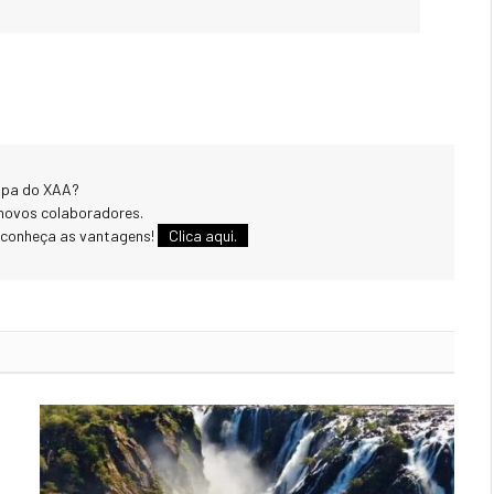
uipa do XAA?
novos colaboradores.
 conheça as vantagens!
Clica aqui.