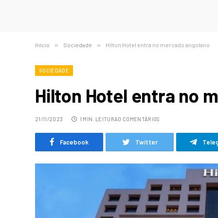
Início
»
Sociedade
»
Hilton Hotel entra no mercado angolano
SOCIEDADE
Hilton Hotel entra no
21/11/2023
1 MIN. LEITURA
0 COMENTÁRIOS
Facebook
Twitter
Tele