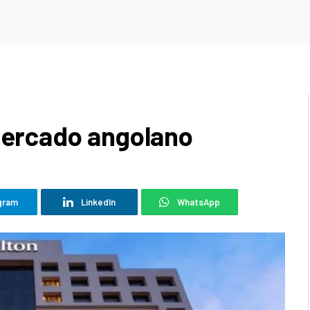
 mercado angolano
gram
LinkedIn
WhatsApp