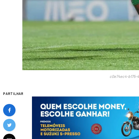
c0e74ec4-b175-4
PARTILHAR