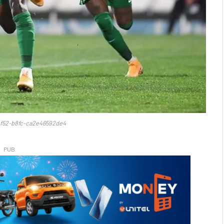
f52-b8fc-ca2e46592de4
PUB