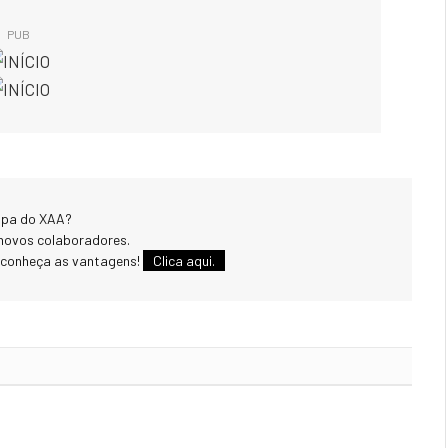
PUB
uipa do XAA?
novos colaboradores.
 conheça as vantagens!
Clica aqui.