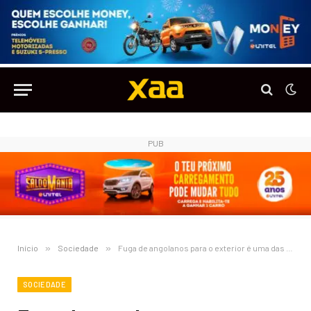
PUB
Início
»
Sociedade
»
Fuga de angolanos para o exterior é uma das principais razões para os problemas de emissão de passaportes
SOCIEDADE