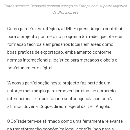
Frutas secas de Benguela ganham espaço na Europa com suporte logístico
da DHL Express
Como parceira estratégica, a DHL Express Angola contribui
para o projecto por meio do programa GoTrade, que oferece
formação técnica a empresários locais em áreas como
boas práticas de exportação, embalamento conforme
normas internacionais, logística para mercados globais e
posicionamento digital.
“A nossa participação neste projecto faz parte de um
esforço mais amplo para remover barreiras ao comércio
internacional e impulsionar o sector agrícola nacional”,
afirmou Juvenal Coque, director-geral da DHL Angola.
O GoTrade tem-se afirmado como uma ferramenta relevante
na transformação económica local, contribuindo para a