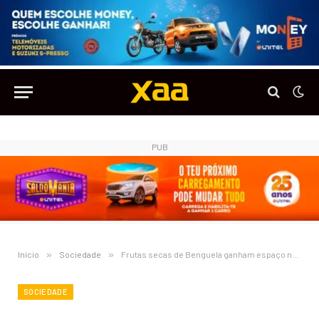
PUB
Início
»
Sociedade
»
Frutas secas de Benguela ganham espaço na Europa com suporte logístico da DHL Express
SOCIEDADE