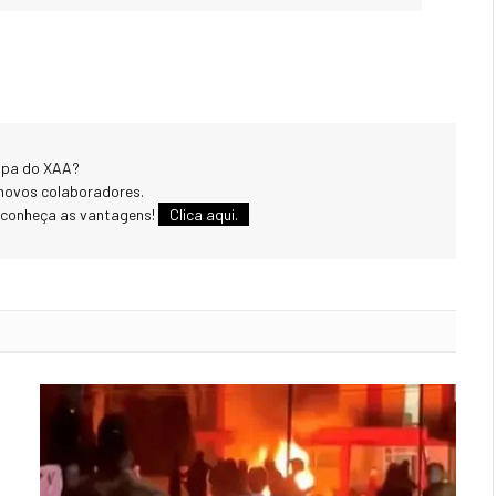
uipa do XAA?
novos colaboradores.
 conheça as vantagens!
Clica aqui.