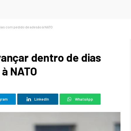
dias com pedido de adesão à NATO
vançar dentro de dias
 à NATO
gram
LinkedIn
WhatsApp