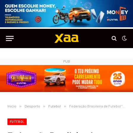
PUB
Início
»
Desporto
»
Futebol
»
Federação Brasileira de Futebol “duvida” da lesão de Neymar Jr.
FUTEBOL