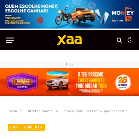
PUB
Início
»
Entretenimento
»
Famoso youtuber IshowSpeed revela que nasceu em Angola
ENTRETENIMENTO