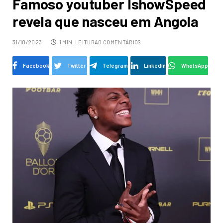
Famoso youtuber IshowSpeed
revela que nasceu em Angola
31/10/2023
1 MIN. LEITURA
0 COMENTÁRIOS
Facebook
Twitter
Telegram
LinkedIn
WhatsApp