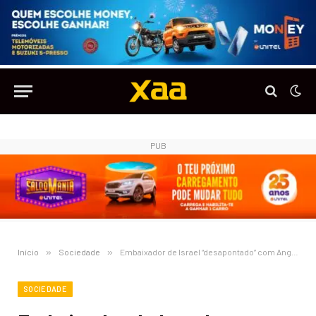
PUB
Início
»
Sociedade
»
Embaixador de Israel “desapontado” com Angola pelo país não ter condenado o ataque do Hamas
SOCIEDADE