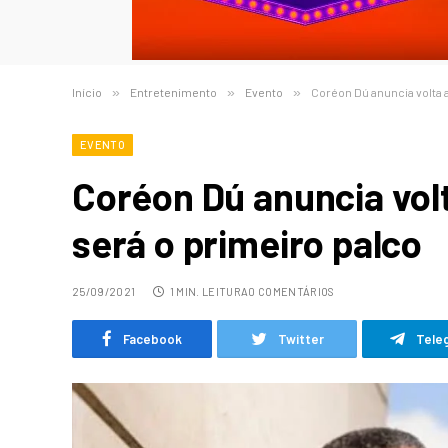
Início
»
Entretenimento
»
Evento
»
Coréon Dú anuncia volta 
EVENTO
Coréon Dú anuncia volt
será o primeiro palco
25/09/2021
1 MIN. LEITURA
0 COMENTÁRIOS
Facebook
Twitter
Tele