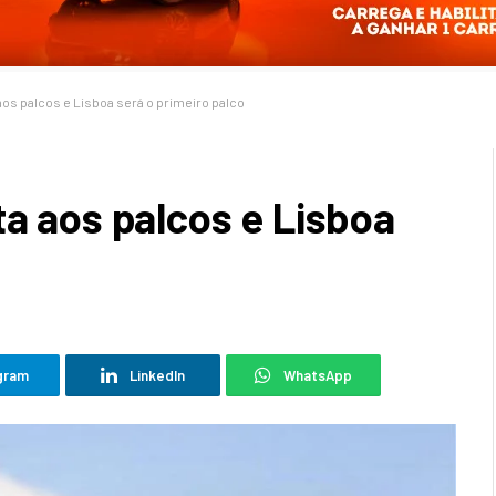
aos palcos e Lisboa será o primeiro palco
a aos palcos e Lisboa
gram
LinkedIn
WhatsApp