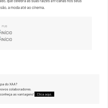
do, que celebra as suas raízes africanas nos seus
visão, a moda até ao cinema.
PUB
uipa do XAA?
novos colaboradores.
 conheça as vantagens!
Clica aqui.