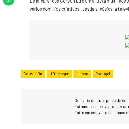
De lembrar que Coréon Dú é um artista multifaceta
vários domínios criativos , desde a música, a tele
Coréon Dú
H Destaque
Lisboa
Portugal
Gostaria de fazer parte da eq
Estamos sempre à procura de 
Entre em contacto connosco e