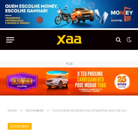
PUB
Início
»
Sociedade
»
Consulado angolano acompanha caso de jovem angolana encontrada morta em Aveiro
SOCIEDADE