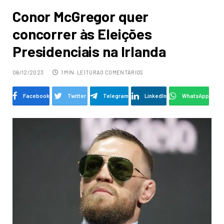
Conor McGregor quer
concorrer às Eleições
Presidenciais na Irlanda
06/12/2023
1 MIN. LEITURA
0 COMENTÁRIOS
Facebook
Twitter
Telegram
LinkedIn
WhatsApp