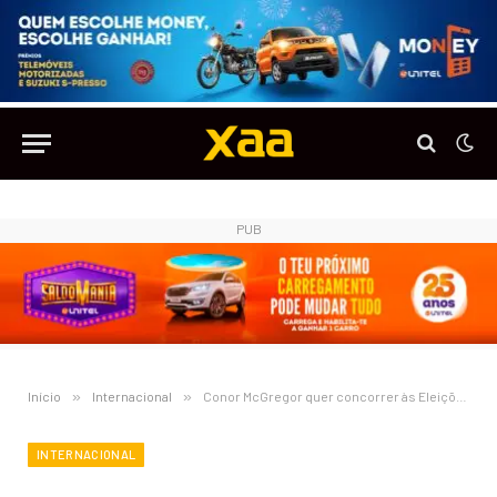
PUB
Início
»
Internacional
»
Conor McGregor quer concorrer às Eleições Presidenciais na Irlanda
INTERNACIONAL