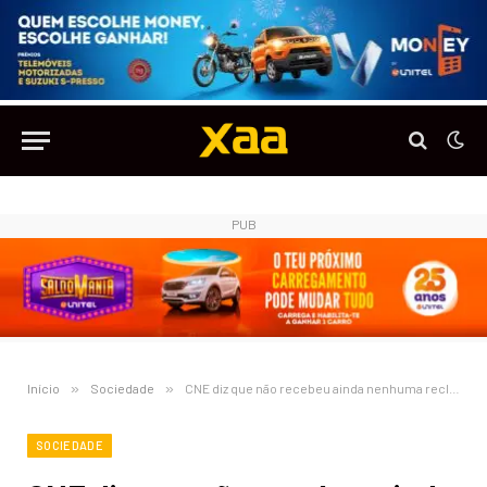
PUB
Início
»
Sociedade
»
CNE diz que não recebeu ainda nenhuma reclamação formal da UNITA sobre os resultados das Eleições
SOCIEDADE