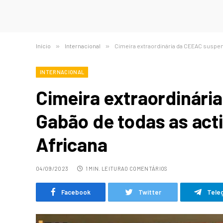
Início
»
Internacional
»
Cimeira extraordinária da CEEAC suspen
INTERNACIONAL
Cimeira extraordinár
Gabão de todas as act
Africana
04/09/2023
1 MIN. LEITURA
0 COMENTÁRIOS
Facebook
Twitter
Tele