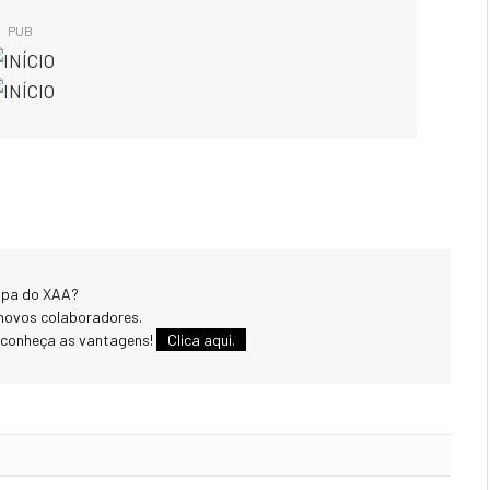
PUB
uipa do XAA?
novos colaboradores.
 conheça as vantagens!
Clica aqui.