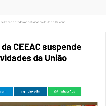
de Gabão de todas as actividades da União Africana
ia da CEEAC suspende
ividades da União
gram
LinkedIn
WhatsApp