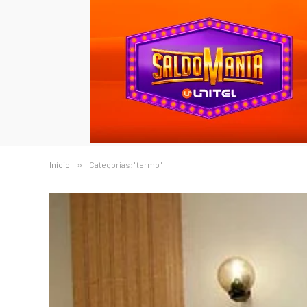
Início
»
Categorias: "termo"