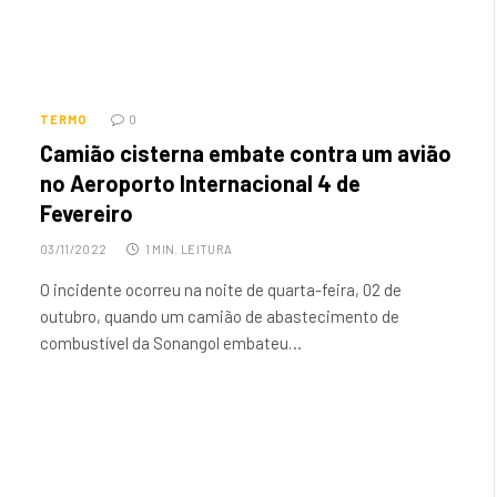
TERMO
0
Camião cisterna embate contra um avião
no Aeroporto Internacional 4 de
Fevereiro
03/11/2022
1 MIN. LEITURA
O incidente ocorreu na noite de quarta-feira, 02 de
outubro, quando um camião de abastecimento de
combustível da Sonangol embateu…