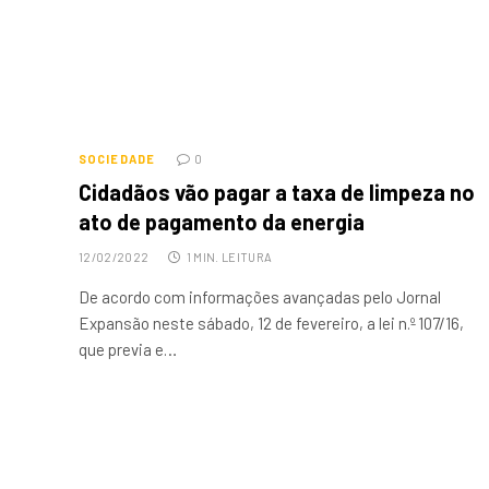
SOCIEDADE
0
Cidadãos vão pagar a taxa de limpeza no
ato de pagamento da energia
12/02/2022
1 MIN. LEITURA
De acordo com informações avançadas pelo Jornal
Expansão neste sábado, 12 de fevereiro, a lei n.º 107/16,
que previa e…