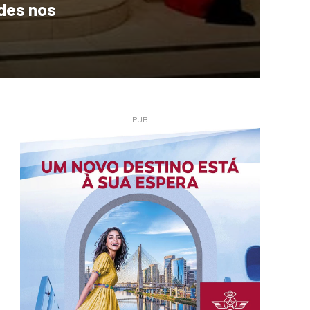
udes nos
PUB