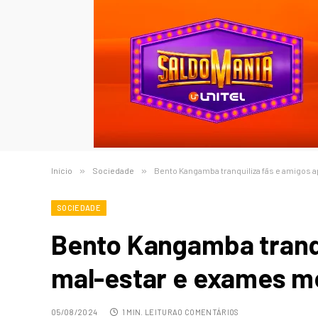
Início
»
Sociedade
»
Bento Kangamba tranquiliza fãs e amigos
SOCIEDADE
Bento Kangamba tranqu
mal-estar e exames m
05/08/2024
1 MIN. LEITURA
0 COMENTÁRIOS