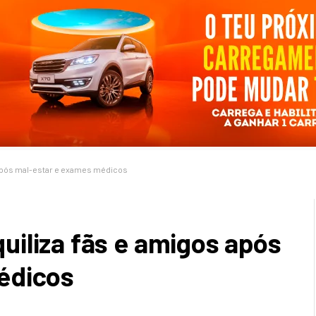
 após mal-estar e exames médicos
iliza fãs e amigos após
édicos