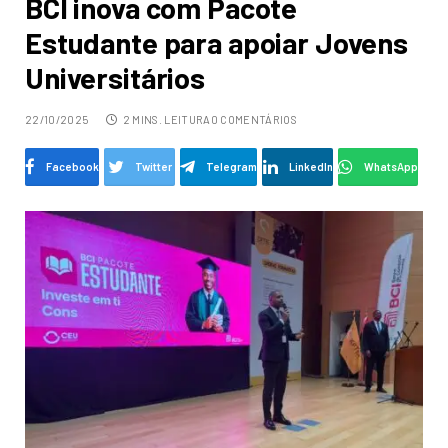
BCI inova com Pacote
Estudante para apoiar Jovens
Universitários
22/10/2025
2 MINS. LEITURA
0 COMENTÁRIOS
Facebook
Twitter
Telegram
LinkedIn
WhatsApp