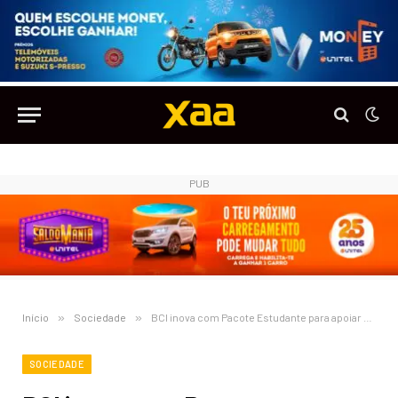
PUB
Início
»
Sociedade
»
BCI inova com Pacote Estudante para apoiar Jovens Universitários
SOCIEDADE