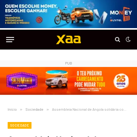
PUB
Início
»
Sociedade
»
Assembleia Nacional de Angola solidária com o povo marroquino
SOCIEDADE