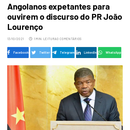
Angolanos expetantes para
ouvirem o discurso do PR João
Lourenço
13/10/2021
1 MIN. LEITURA
0 COMENTÁRIOS
Facebook
Twitter
Telegram
LinkedIn
WhatsApp