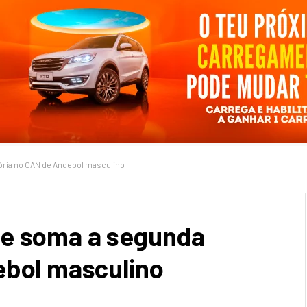
ória no CAN de Andebol masculino
 e soma a segunda
ebol masculino