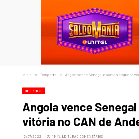
Início
»
Desporto
»
Angola vence Senegal e soma a segunda vit
DESPORTO
Angola vence Senegal
vitória no CAN de And
12/07/2022
1 MIN. LEITURA
0 COMENTÁRIOS