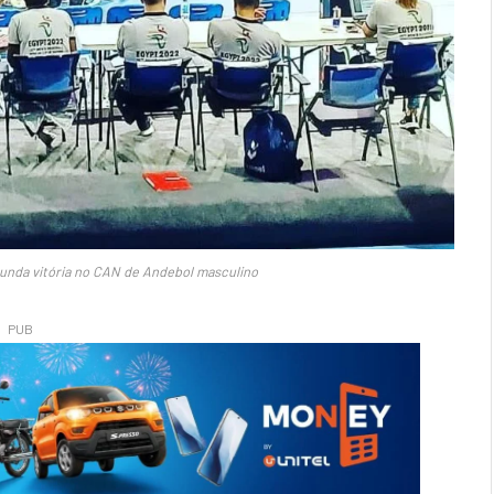
unda vitória no CAN de Andebol masculino
PUB