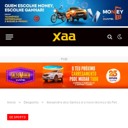
PUB
Início
»
Desporto
»
Alexandre dos Santos é o novo técnico do Petro de Luanda
DESPORTO