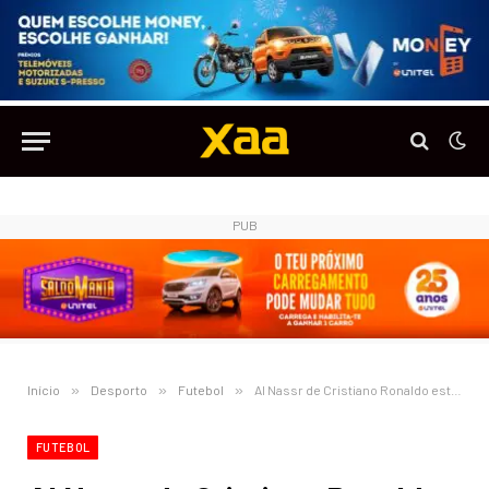
PUB
Início
»
Desporto
»
Futebol
»
Al Nassr de Cristiano Ronaldo está proibido de inscrever novos jogadores
FUTEBOL