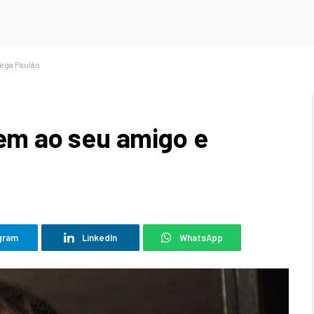
ega Paulão
m ao seu amigo e
gram
LinkedIn
WhatsApp