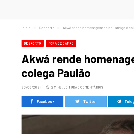
Início
»
Desporto
»
Akwá rende homenagem ao seu amigo e col
DESPORTO
FORA DE CAMPO
Akwá rende homenage
colega Paulão
20/08/2021
2 MINS. LEITURA
0 COMENTÁRIOS
Facebook
Twitter
Tele