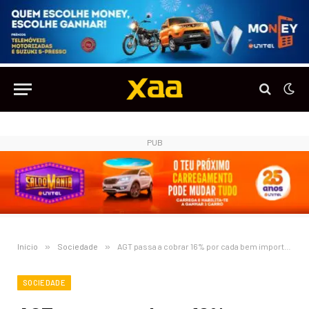
PUB
Início
»
Sociedade
»
AGT passa a cobrar 16% por cada bem importado para uso pessoal acima de 1 milhão de kzs
SOCIEDADE