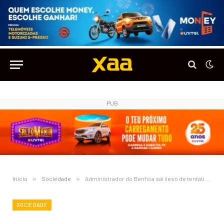
PUB
Início
»
Sociedade
»
Administrador do Benfica sai ileso de tentativa de assalto à saída do Banco BIC
SOCIEDADE