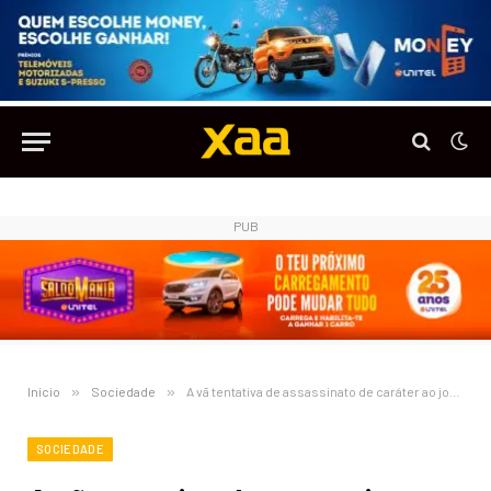
PUB
Início
»
Sociedade
»
A vã tentativa de assassinato de caráter ao jovem empresário Nelson Carrinho
SOCIEDADE