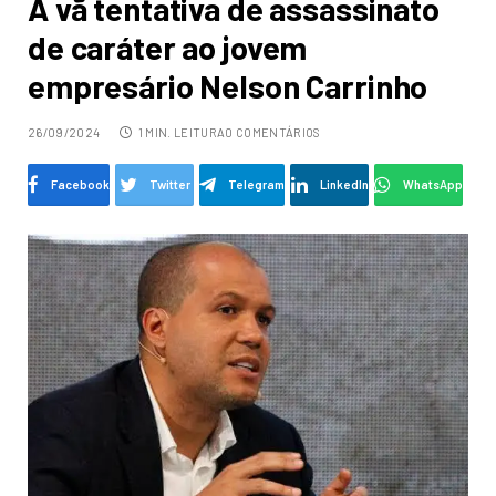
A vã tentativa de assassinato
de caráter ao jovem
empresário Nelson Carrinho
26/09/2024
1 MIN. LEITURA
0 COMENTÁRIOS
Facebook
Twitter
Telegram
LinkedIn
WhatsApp