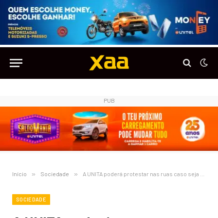
PUB
Início
»
Sociedade
»
A UNITA poderá protestar nas ruas caso seja vetado o seu projeto de institucionalização das autarquias locais
SOCIEDADE