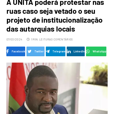
A UNITA poderá protestar nas
ruas caso seja vetado o seu
projeto de institucionalização
das autarquias locais
07/03/2024
1 MIN. LEITURA
0 COMENTÁRIOS
Facebook
Twitter
Telegram
LinkedIn
WhatsApp