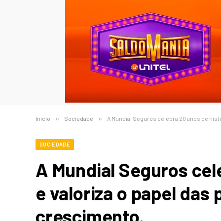
Início
»
Sociedade
»
A Mundial Seguros celebra 20 anos de hist
SOCIEDADE
A Mundial Seguros cele
e valoriza o papel das
crescimento.