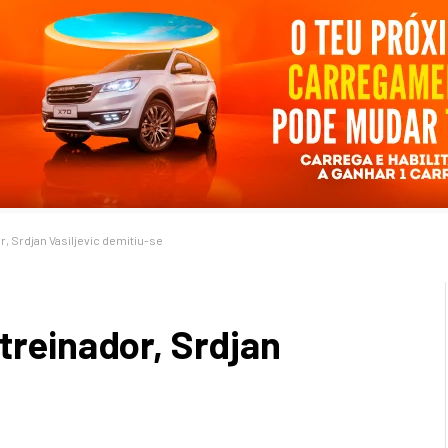
r, Srdjan Vasiljevic demitiu-se
treinador, Srdjan