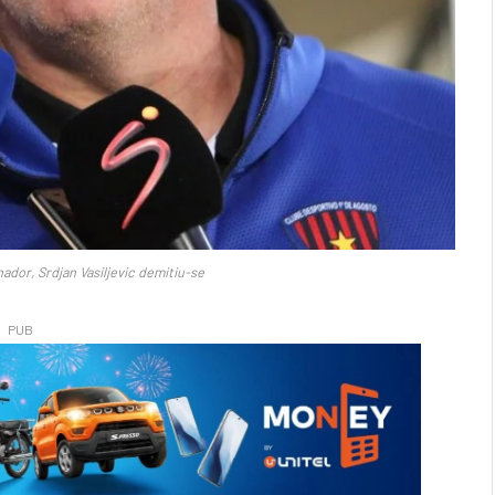
ador, Srdjan Vasiljevic demitiu-se
PUB