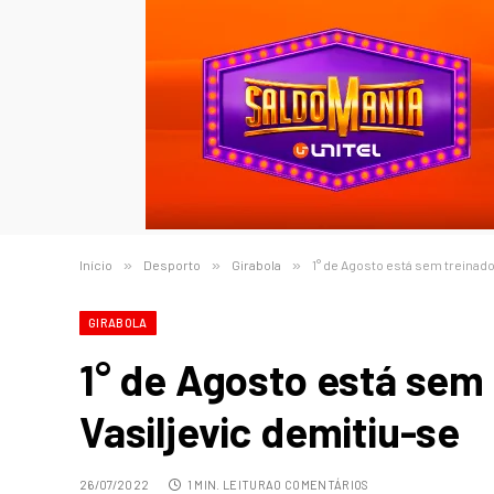
Início
»
Desporto
»
Girabola
»
1° de Agosto está sem treinado
GIRABOLA
1° de Agosto está sem 
Vasiljevic demitiu-se
26/07/2022
1 MIN. LEITURA
0 COMENTÁRIOS