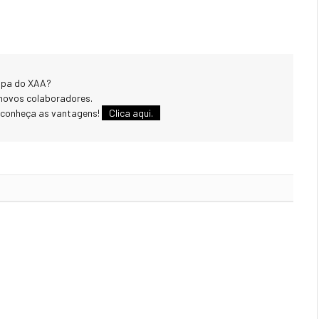
uipa do XAA?
novos colaboradores.
 conheça as vantagens!
Clica aqui.