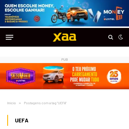
PUB
Início
»
Postagens com a tag "UEFA"
UEFA