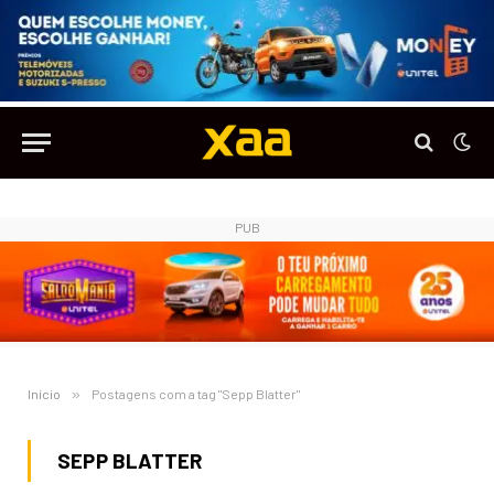
PUB
Início
»
Postagens com a tag "Sepp Blatter"
SEPP BLATTER