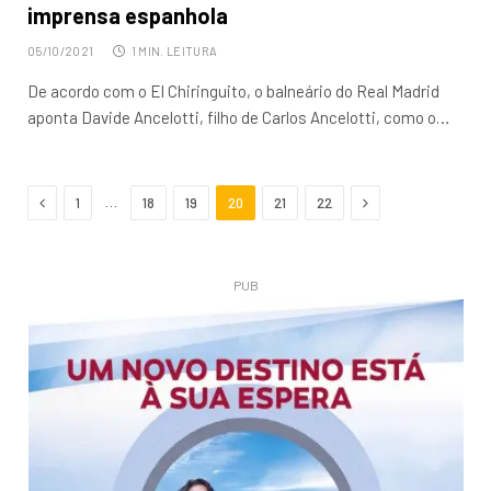
imprensa espanhola
05/10/2021
1 MIN. LEITURA
De acordo com o El Chiringuito, o balneário do Real Madrid
aponta Davide Ancelotti, filho de Carlos Ancelotti, como o…
Anterior
Próximo
…
1
18
19
20
21
22
PUB