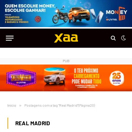
PUB
Início
»
Postagens com a tag "Real Madrid"(Página20)
REAL MADRID