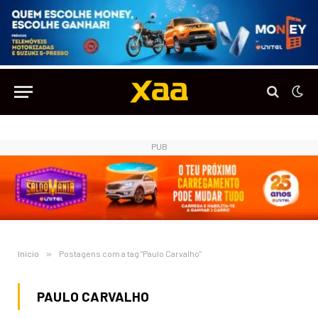
PUB
Início
»
Postagens com a tag "Paulo Carvalho"
PAULO CARVALHO