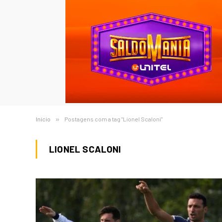
Início
»
Postagens com a tag "Lionel Scaloni"
LIONEL SCALONI