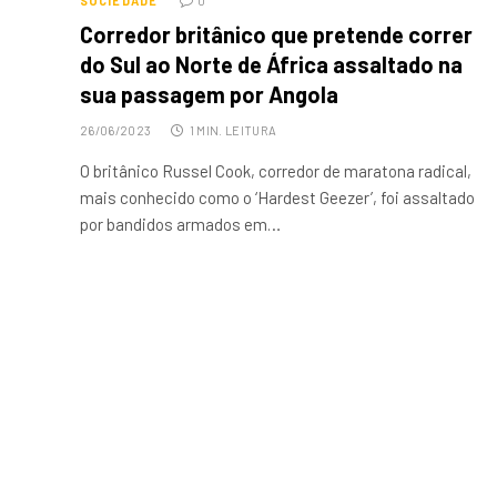
SOCIEDADE
0
Corredor britânico que pretende correr
do Sul ao Norte de África assaltado na
sua passagem por Angola
26/06/2023
1 MIN. LEITURA
O britânico Russel Cook, corredor de maratona radical,
mais conhecido como o ‘Hardest Geezer’, foi assaltado
por bandidos armados em…