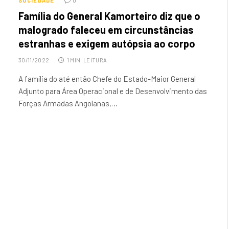
SOCIEDADE
0
Família do General Kamorteiro diz que o
malogrado faleceu em circunstâncias
estranhas e exigem autópsia ao corpo
30/11/2022
1 MIN. LEITURA
A família do até então Chefe do Estado-Maior General
Adjunto para Área Operacional e de Desenvolvimento das
Forças Armadas Angolanas,…