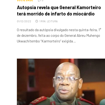
SOCIEDADE
0
Autopsia revela que General Kamorteiro
terá morrido de infarto do miocárdio
01/12/2022
1 MIN. LEITURA
O resultado da autópsia divulgado nesta quinta-feira, 1°
de dezembro, feita ao corpo do General Abreu Muhengo
Ukwachitembo “Karmorteiro” exigida…