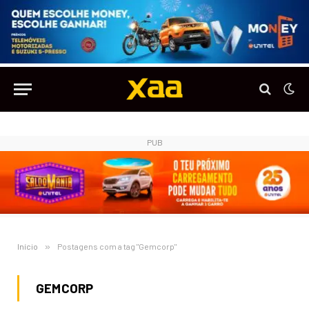
PUB
Início
»
Postagens com a tag "Gemcorp"
GEMCORP