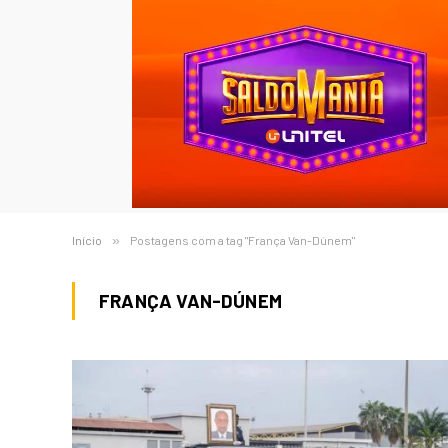
Início
»
Postagens com a tag "França Van-Dúnem"
FRANÇA VAN-DÚNEM