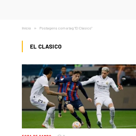
Início
»
Postagens com a tag "El Clasico"
EL CLASICO