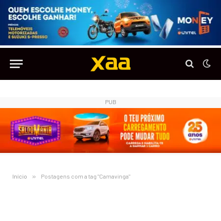
PUB
Início
»
Postagens com a tag "Camavinga"